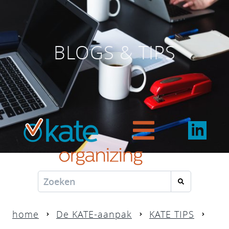
BLOGS & TIPS
home
De KATE-aanpak
KATE TIPS