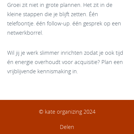
Groei zit niet in grote plannen. Het zit in de
kleine stappen die je blijft zetten. Één
telefoontje. één follow-up. één gesprek op een
netwerkborrel.
Wil jij je werk slimmer inrichten zodat je ook tijd
én energie overhoudt voor acquisitie? Plan een
vrijblijvende kennismaking in.
© kate organizing 2024
Delen