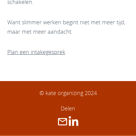
schakelen.
Want slimmer werken begint niet met meer tijd,
maar met meer aandacht.
Plan een intakegesprek
© kate organizing 2024
Delen