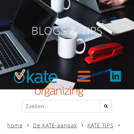
BLOGS & TIPS
home
De KATE-aanpak
KATE TIPS