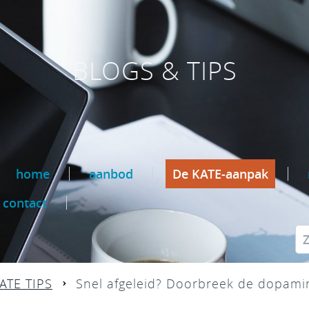
BLOGS & TIPS
home
aanbod
De KATE-aanpak
contact
ATE TIPS
Snel afgeleid? Doorbreek de dopami