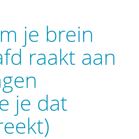
m je brein
afd raakt aan
ngen
e je dat
eekt)