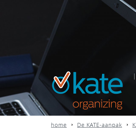
home
De KATE-aanpak
K