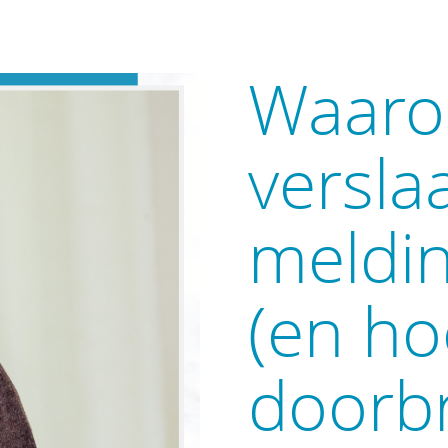
Waaro
versla
meldi
(en ho
doorbr