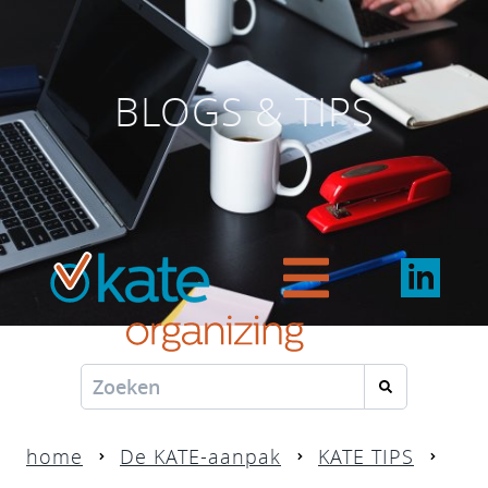
BLOGS & TIPS
home
De KATE-aanpak
KATE TIPS